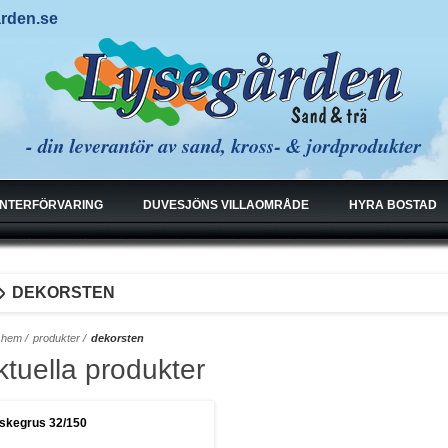
arden.se
INTERFÖRVARING
DUVESJÖNS VILLAOMRÅDE
HYRA BOSTAD
DEKORSTEN
hem
/
produkter
/
dekorsten
ktuella produkter
iskegrus 32/150