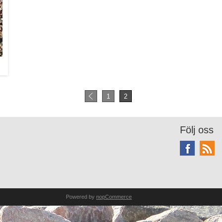
1
2
Följ oss
Powered by
nopCommerce