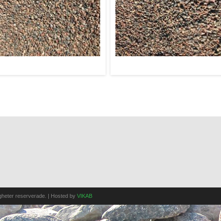
ekommenderas till plattläggning, finare
Rekommenderas som överyta på
ränering och till halkbekämpning. Kan
trädgårds- och parkgångar. Kan även
ven användas vid infiltrationsbäddar.
användas vid infiltrationsbäddar samt
finare dräneringar.
igheter reserverade. | Hosted by
VIKAB