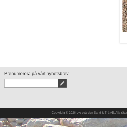
R
d
ä
Prenumerera på vårt nyhetsbrev
Copyright © 2026 Lysegården Sand & Trä AB. Alla rätt