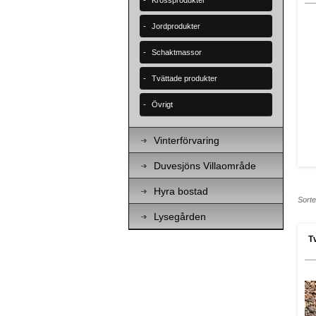
Krossprodukter
Jordprodukter
Schaktmassor
Tvättade produkter
Övrigt
Vinterförvaring
Duvesjöns Villaområde
F
n
v
Hyra bostad
l
Sorte
b
k
Lysegården
e
S
T
d
r
s