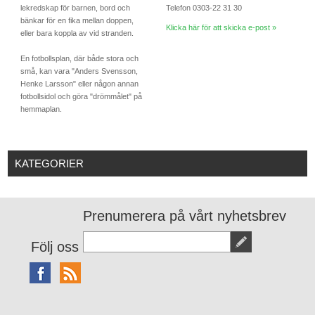
lekredskap för barnen, bord och
Telefon 0303-22 31 30
bänkar för en fika mellan doppen,
Klicka här för att skicka e-post »
eller bara koppla av vid stranden.
En fotbollsplan, där både stora och
små, kan vara "Anders Svensson,
Henke Larsson" eller någon annan
fotbollsidol och göra "drömmålet" på
hemmaplan.
KATEGORIER
Prenumerera på vårt nyhetsbrev
Följ oss