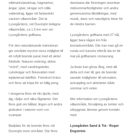
vildmarkslandskap, hagmarker,
dansbana där föreningen anordnar
ängar, sjöar, skogar och stilla
midsommarfestligheter och andra
vattendrag, ligger ett fantastiskt
gemensamma tillställningar, med
vackert villaområde. Det är
musik, dans och naturligtvis lekar för
Lysegårdens, vid Duvesjön belägna
de mindre barnen.
villaområde, ca 1.5 km norr om
Lysegårdens golfbana.
Lysegårdens golfbana med 27 hål,
ligger bara någon km från
För den naturälskande människan
bostadsområdet. Där kan man gå en
ger området mycket stora möjlighet till
runda och kanske efteråt äta en bit
ett rofyllt boende parat med ett aktivt
mat på golfbanans restaurang.
friluftsliv. Naturen omkring, delvis
"orörd", med vandringsleder,
Ja listan kan göras lång, med allt
cykelvägar och fiskevatten med
detta och mer till, ges de boende
inplanterad ädelfisk. Fiskekort krävs
oanade möjligheter till rekreation,
och finns att köpa för en billig peng.
avkoppling och aktiviteter både
sommar och vinter.
I skogarna finns ett rikt djurliv, med
älg, rådjur och olika fågelarter. Det
Mer information om Lysegårdens
finns gott om blåbär, lingon och andra
villaområde, försäljning av tomter och
godsaker i naturen som t.ex.
utbyggnad, lämnas genom kontakt
svampar.
med:
Badplats för de boende finns vid
Lysegården Sand & Trä - Roger
Duvesjön inom området. Där finns
Engström