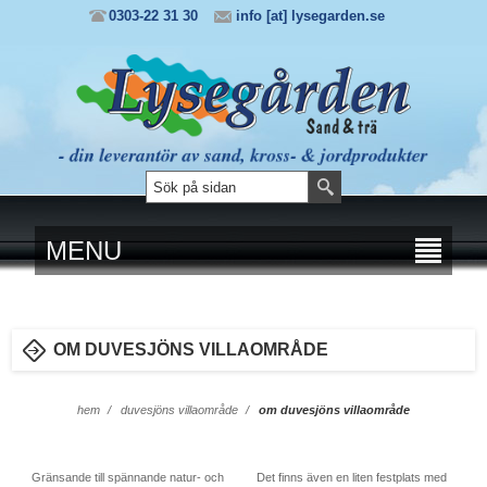
0303-22 31 30
info [at] lysegarden.se
MENU
OM DUVESJÖNS VILLAOMRÅDE
hem
/
duvesjöns villaområde
/
om duvesjöns villaområde
Gränsande till spännande natur- och
Det finns även en liten festplats med