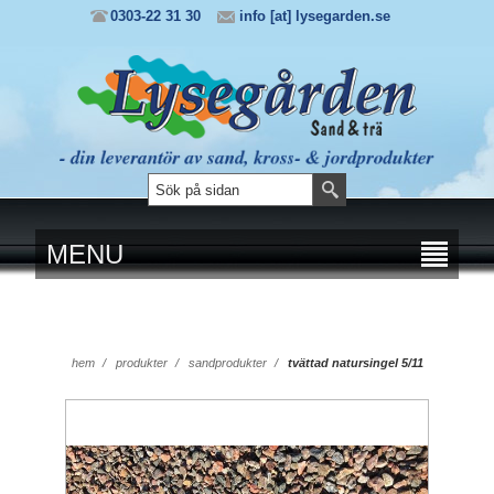
0303-22 31 30
info [at] lysegarden.se
MENU
hem
/
produkter
/
sandprodukter
/
tvättad natursingel 5/11