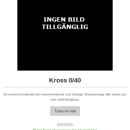
Kross 0/40
Ett samkrossmaterial som rekommenderas som bärlager till parkeringar eller andra ytor
som skall hårdgöras.