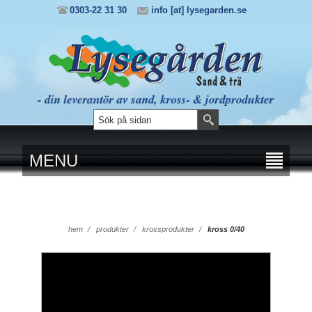
0303-22 31 30
info [at] lysegarden.se
MENU
hem
/
produkter
/
krossprodukter
/
kross 0/40